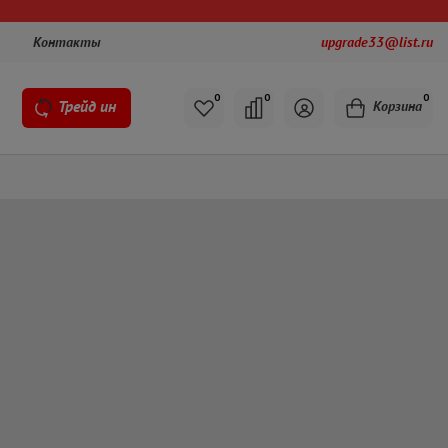
Контакты
upgrade33@list.ru
0
0
0
Трейд ин
Корзина