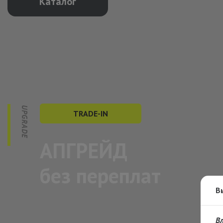
Каталог
TRADE-IN
АПГРЕЙД
без переплат
В
В