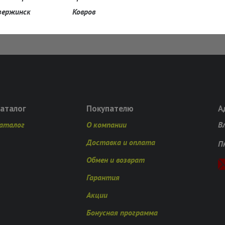
зержинск
Ковров
аталог
Покупателю
А
аталог
О компании
Вл
Доставка и оплата
П
Обмен и возврат
Гарантия
Акции
Бонусная программа