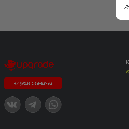
Д
К
К
+7 (905) 143-88-33