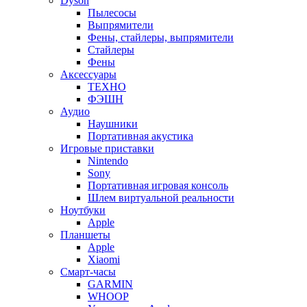
Dyson
Пылесосы
Выпрямители
Фены, стайлеры, выпрямители
Стайлеры
Фены
Аксесcуары
ТЕХНО
ФЭШН
Аудио
Наушники
Портативная акустика
Игровые приставки
Nintendo
Sony
Портативная игровая консоль
Шлем виртуальной реальности
Ноутбуки
Apple
Планшеты
Apple
Xiaomi
Смарт-часы
GARMIN
WHOOP