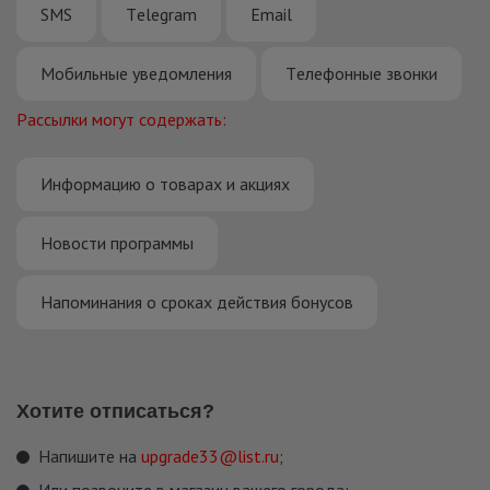
SMS
Telegram
Email
Мобильные уведомления
Телефонные звонки
Рассылки могут содержать:
Информацию о товарах и акциях
Новости программы
Напоминания о сроках действия бонусов
Хотите отписаться?
Напишите на
upgrade33@list.ru
;
Или позвоните в магазин вашего города;