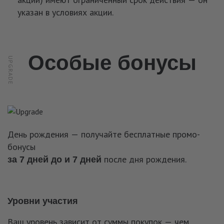
указан в условиях акции.
Особые бонусы
День рождения — получайте бесплатные промо-
бонусы
после дня рождения.
за 7 дней до и 7 дней
Уровни участия
Ваш уровень зависит от суммы покупок — чем