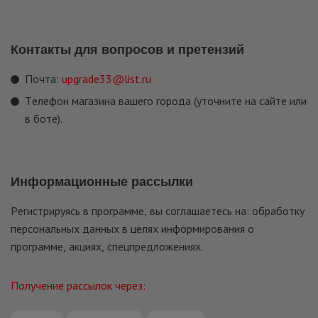
Контакты для вопросов и претензий
Почта:
upgrade33@list.ru
Телефон магазина вашего города (уточните на сайте или
в боте).
Информационные рассылки
Регистрируясь в программе, вы соглашаетесь на: обработку
персональных данных в целях информирования о
программе, акциях, спецпредложениях.
Получение рассылок через: