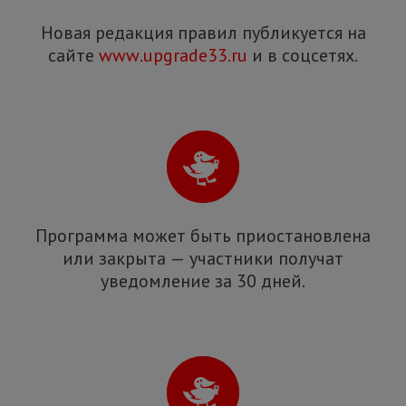
Новая редакция правил публикуется на
сайте
www.upgrade33.ru
и в соцсетях.
Программа может быть приостановлена
или закрыта — участники получат
уведомление за 30 дней.