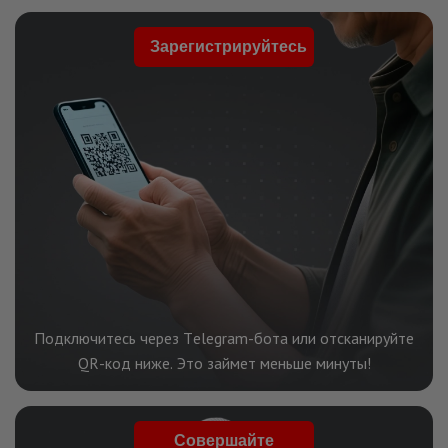
Зарегистрируйтесь
Подключитесь через Telegram-бота или отсканируйте
QR-код ниже. Это займет меньше минуты!
Совершайте