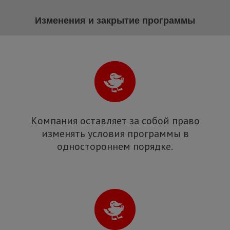
Изменения и закрытие программы
Компания оставляет за собой право
изменять условия программы в
одностороннем порядке.