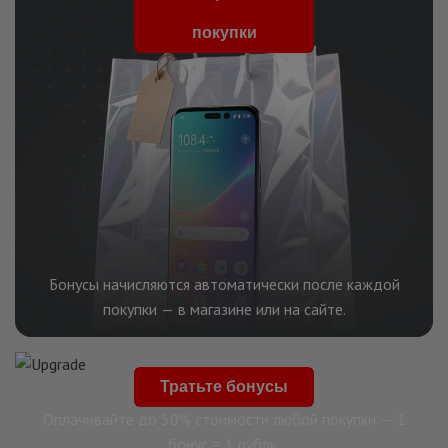
покупки
Бонусы начисляются автоматически после
каждой
покупки — в магазине или на сайте.
Тратьте бонусы
Оплачивайте до 50% стоимости любой
покупки — 1
бонус = 1 рубль.