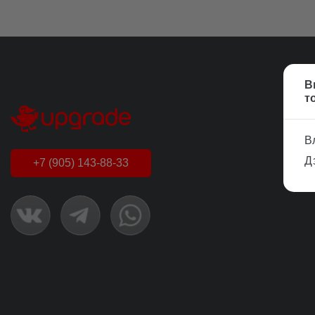
В
т
К
К
В
Д
+7 (905) 143-88-33