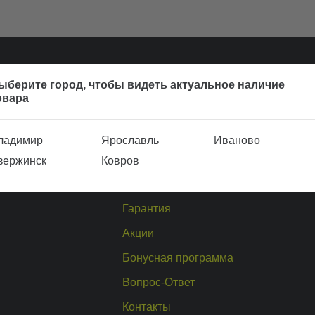
ыберите город, чтобы видеть актуальное наличие
овара
аталог
Покупателю
аталог
О компании
ладимир
Ярославль
Иваново
Доставка и оплата
зержинск
Ковров
Обмен и возврат
Гарантия
Акции
Бонусная программа
Вопрос-Ответ
Контакты