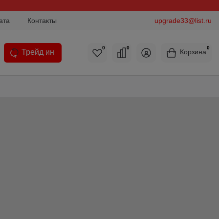
ата
Контакты
upgrade33@list.ru
0
0
0
Трейд ин
Корзина